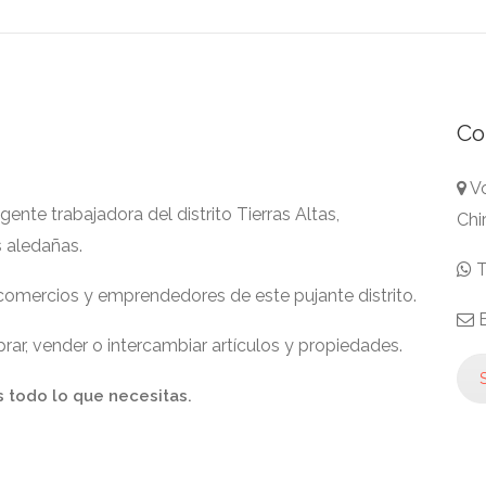
Co
Vo
nte trabajadora del distrito Tierras Altas,
Chi
s aledañas.
T
 comercios y emprendedores de este pujante distrito.
E
ar, vender o intercambiar artículos y propiedades.
S
s todo lo que necesitas.