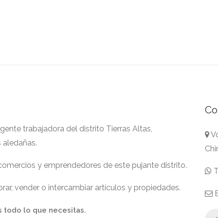
Co
nte trabajadora del distrito Tierras Altas,
Vo
s aledañas.
Chi
 comercios y emprendedores de este pujante distrito.
T
ar, vender o intercambiar artículos y propiedades.
E
s todo lo que necesitas.