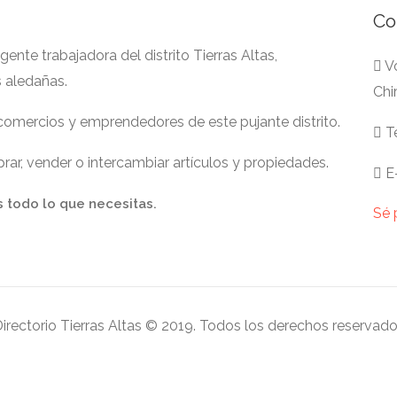
Co
nte trabajadora del distrito Tierras Altas,
Vo
s aledañas.
Chi
 comercios y emprendedores de este pujante distrito.
Te
ar, vender o intercambiar artículos y propiedades.
E-
s todo lo que necesitas.
Sé 
irectorio Tierras Altas © 2019. Todos los derechos reservad