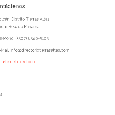
ntáctenos
lcán, Distrito Tierras Altas
riquí, Rep. de Panamá
léfono: (+507) 6580-5103
Mail: info@directoriotierrasaltas.com
parte del directorio
os