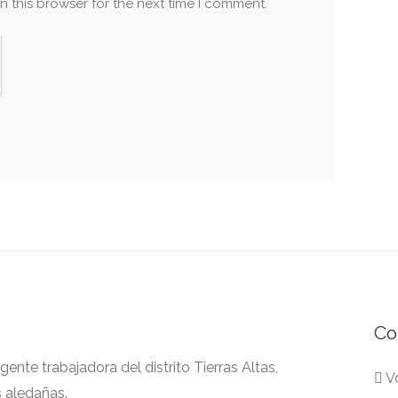
n this browser for the next time I comment.
Co
nte trabajadora del distrito Tierras Altas,
Vo
s aledañas.