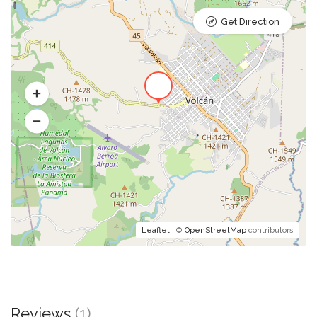
Get Direction
Leaflet
| ©
OpenStreetMap
contributors
Reviews
(1)