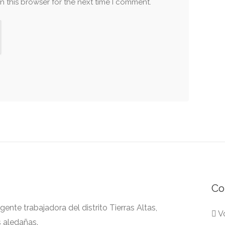
n this browser for the next time I comment.
Co
nte trabajadora del distrito Tierras Altas,
Vo
s aledañas.