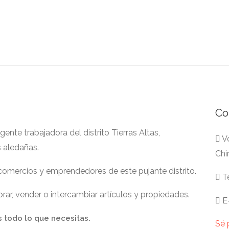
Co
nte trabajadora del distrito Tierras Altas,
Vo
s aledañas.
Chi
 comercios y emprendedores de este pujante distrito.
Te
ar, vender o intercambiar artículos y propiedades.
E-
s todo lo que necesitas.
Sé 