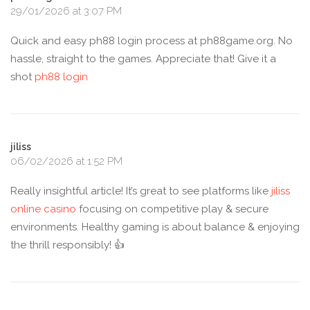
29/01/2026 at 3:07 PM
Quick and easy ph88 login process at ph88game.org. No
hassle, straight to the games. Appreciate that! Give it a
shot
ph88 login
jiliss
06/02/2026 at 1:52 PM
Really insightful article! It’s great to see platforms like
jiliss
online casino
focusing on competitive play & secure
environments. Healthy gaming is about balance & enjoying
the thrill responsibly! 👍