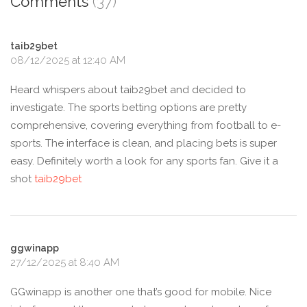
Comments
(37)
taib29bet
08/12/2025 at 12:40 AM
Heard whispers about taib29bet and decided to
investigate. The sports betting options are pretty
comprehensive, covering everything from football to e-
sports. The interface is clean, and placing bets is super
easy. Definitely worth a look for any sports fan. Give it a
shot
taib29bet
ggwinapp
27/12/2025 at 8:40 AM
GGwinapp is another one that’s good for mobile. Nice