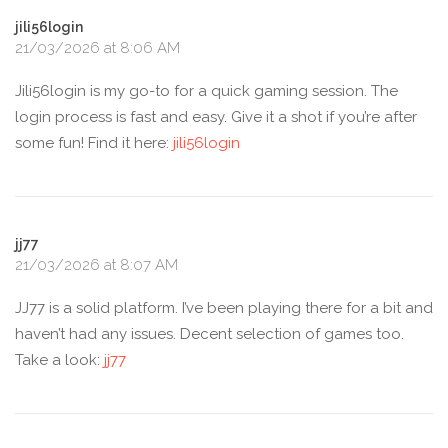
jili56login
21/03/2026 at 8:06 AM
Jili56login is my go-to for a quick gaming session. The
login process is fast and easy. Give it a shot if you’re after
some fun! Find it here:
jili56login
jj77
21/03/2026 at 8:07 AM
JJ77 is a solid platform. I’ve been playing there for a bit and
haven’t had any issues. Decent selection of games too.
Take a look:
jj77