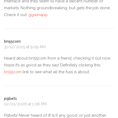
interface and they seem to have a decent number of
markets. Nothing groundbreaking, but gets the job done.
Check it out:
ggwinapp
bn55com
31/12/2025 at 9:09 AM
Heard about bn55com from a friend, checking it out now.
Hope it’s as good as they say! Definitely clicking this
bn55com
link to see what all the fuss is about.
p9bet1
02/01/2026 at 1:08 PM
P9bet1! Never heard of it! Is it any good, or just another