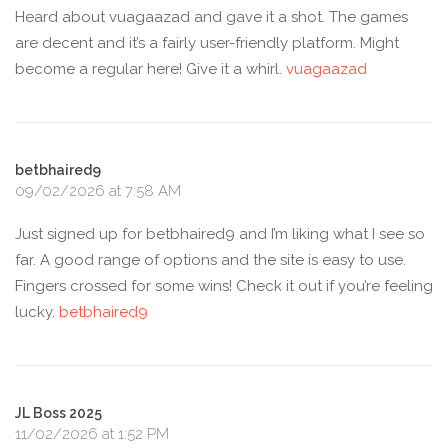
Heard about vuagaazad and gave it a shot. The games
are decent and it’s a fairly user-friendly platform. Might
become a regular here! Give it a whirl.
vuagaazad
betbhaired9
09/02/2026 at 7:58 AM
Just signed up for betbhaired9 and I’m liking what I see so
far. A good range of options and the site is easy to use.
Fingers crossed for some wins! Check it out if you’re feeling
lucky.
betbhaired9
JL Boss 2025
11/02/2026 at 1:52 PM