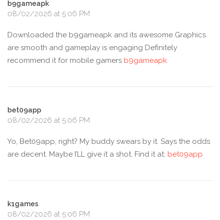
b9gameapk
08/02/2026 at 5:06 PM
Downloaded the b9gameapk and its awesome Graphics
are smooth and gameplay is engaging Definitely
recommend it for mobile gamers
b9gameapk
bet09app
08/02/2026 at 5:06 PM
Yo, Bet09app, right? My buddy swears by it. Says the odds
are decent. Maybe I’LL give it a shot. Find it at:
bet09app
k1games
08/02/2026 at 5:06 PM