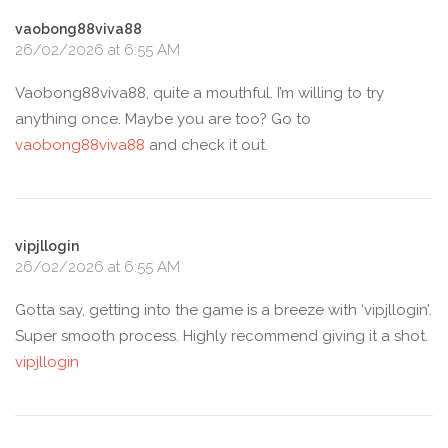
vaobong88viva88
26/02/2026 at 6:55 AM
Vaobong88viva88, quite a mouthful. I’m willing to try
anything once. Maybe you are too? Go to
vaobong88viva88
and check it out.
vipjllogin
26/02/2026 at 6:55 AM
Gotta say, getting into the game is a breeze with ‘vipjllogin’.
Super smooth process. Highly recommend giving it a shot.
vipjllogin