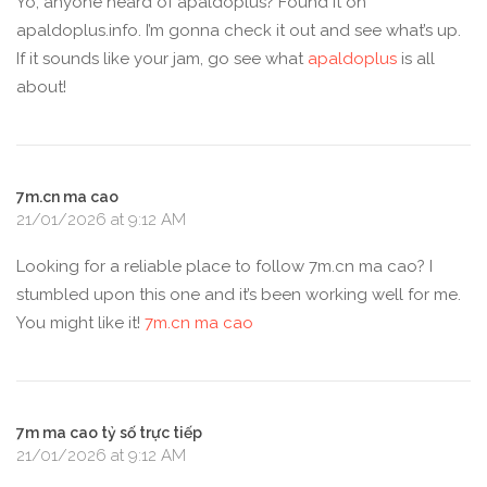
Yo, anyone heard of apaldoplus? Found it on
apaldoplus.info. I’m gonna check it out and see what’s up.
If it sounds like your jam, go see what
apaldoplus
is all
about!
7m.cn ma cao
21/01/2026 at 9:12 AM
Looking for a reliable place to follow 7m.cn ma cao? I
stumbled upon this one and it’s been working well for me.
You might like it!
7m.cn ma cao
7m ma cao tỷ số trực tiếp
21/01/2026 at 9:12 AM