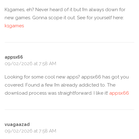
K1games, eh? Never heard of it but I’m always down for
new games. Gonna scope it out. See for yourself here:
k1games
appsx66
09/02/2026 at 7:58 AM
Looking for some cool new apps? appsx66 has got you
covered. Found a few I’m already addicted to. The
download process was straightforward. I like it!
appsx66
vuagaazad
09/02/2026 at 7:58 AM