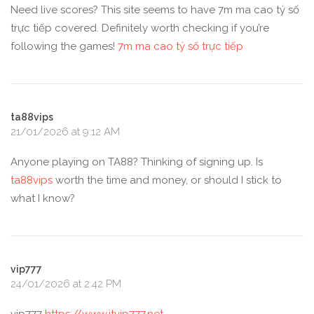
Need live scores? This site seems to have 7m ma cao tỷ số
trực tiếp covered. Definitely worth checking if you’re
following the games!
7m ma cao tỷ số trực tiếp
ta88vips
21/01/2026 at 9:12 AM
Anyone playing on TA88? Thinking of signing up. Is
ta88vips
worth the time and money, or should I stick to
what I know?
vip777
24/01/2026 at 2:42 PM