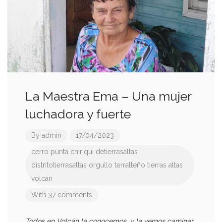
La Maestra Ema – Una mujer
luchadora y fuerte
By
admin
17/04/2023
cerro punta
chiriqui
detierrasaltas
distritotierrasaltas
orgullo terralteño
tierras altas
volcan
With 37 comments
Todos en Volcán la conocemos, y la vemos caminar