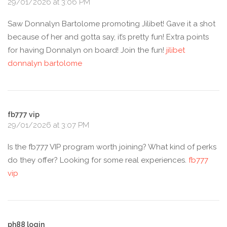
29/01/2026 at 3:06 PM
Saw Donnalyn Bartolome promoting Jilibet! Gave it a shot
because of her and gotta say, it’s pretty fun! Extra points
for having Donnalyn on board! Join the fun!
jilibet
donnalyn bartolome
fb777 vip
29/01/2026 at 3:07 PM
Is the fb777 VIP program worth joining? What kind of perks
do they offer? Looking for some real experiences.
fb777
vip
ph88 login