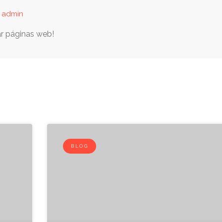
y admin
r páginas web!
BLOG