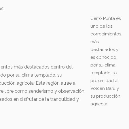
os:
Cerro Punta es
uno de los
corregimientos
más
destacados y
es conocido
por su clima
mientos más destacados dentro del
templado, su
cido por su clima templado, su
proximidad al
ucción agrícola. Esta región atrae a
Volcán Barú y
aire libre como senderismo y observación
su producción
ados en disfrutar de la tranquilidad y
agrícola