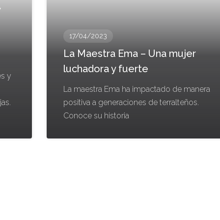
y
17/04/2023
La Maestra Ema – Una mujer
luchadora y fuerte
es y
La maestra Ema ha impactado de manera
jas.
positiva a generaciones de terralteños.
Conoce su historia