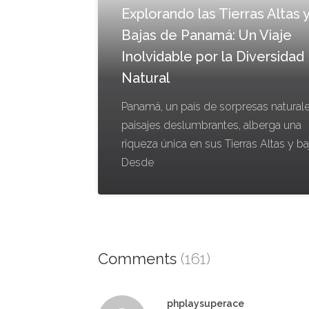
Explorando las Tierras Altas 
Bajas de Panamá: Un Viaje
Inolvidable por la Diversidad
Natural
Panamá, un país de sorpresas natural
paisajes deslumbrantes, alberga una
riqueza única en sus Tierras Altas y ba
Desde
Comments
(161)
phplaysuperace