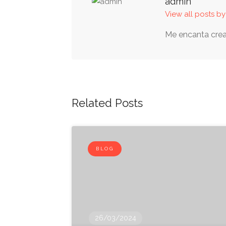
admin
View all posts b
Me encanta crea
Related Posts
BLOG
26/03/2024