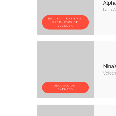
Alpha
Paso A
BELLEZA, EVENTOS,
PRODUCTOS DE
BELLEZA
Nina’
Volcán,
DECORACIÓN,
EVENTOS