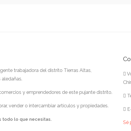
Co
nte trabajadora del distrito Tierras Altas,
Vo
s aledañas.
Chi
 comercios y emprendedores de este pujante distrito.
Te
ar, vender o intercambiar artículos y propiedades.
E-
s todo lo que necesitas.
Sé 