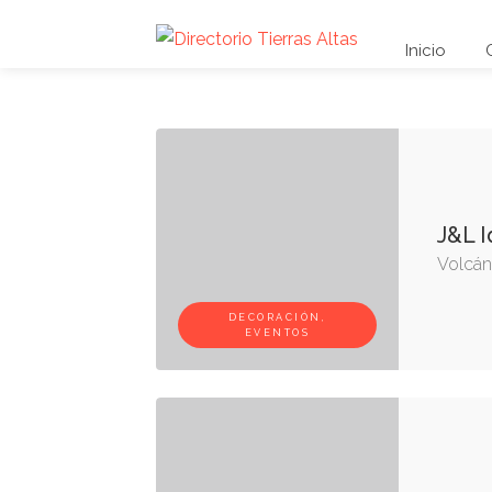
Inicio
J&L I
Volcán,
DECORACIÓN,
EVENTOS