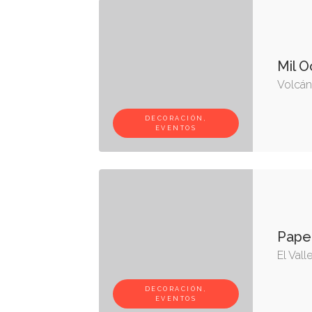
Mil 
Volcán,
DECORACIÓN,
EVENTOS
Paper
El Vall
DECORACIÓN,
EVENTOS