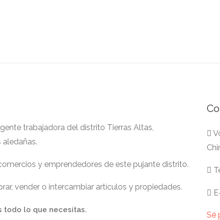
Co
nte trabajadora del distrito Tierras Altas,
Vo
s aledañas.
Chi
 comercios y emprendedores de este pujante distrito.
Te
ar, vender o intercambiar artículos y propiedades.
E-
s todo lo que necesitas.
Sé 