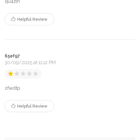
qu4zlh
Helpful Review
65ef97
30/09/2025 at 11:12 PM
2fwdtp
Helpful Review