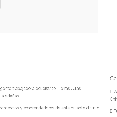
Co
nte trabajadora del distrito Tierras Altas,
Vo
s aledañas.
Chi
 comercios y emprendedores de este pujante distrito.
Te