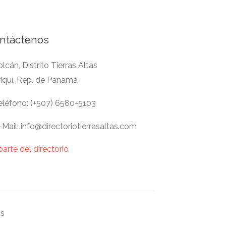
ntáctenos
lcán, Distrito Tierras Altas
riquí, Rep. de Panamá
léfono: (+507) 6580-5103
Mail: info@directoriotierrasaltas.com
parte del directorio
os