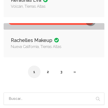
Keratinas Eva
Volcán, Tierras Altas
PRODUCTOS DE BELLEZA, SALONES DE BELLEZA
Rachelles Makeup
Nueva California, Tierras Altas
1
2
3
»