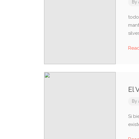
By
todo
mant
silve
Rea
El 
By
Si bi
exis