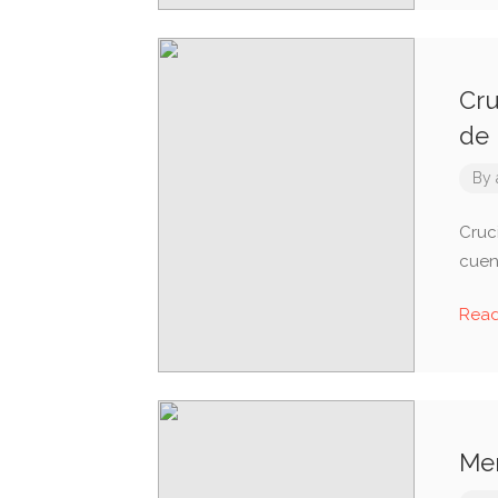
Cru
de 
By
Cruci
cuen
Rea
Mem