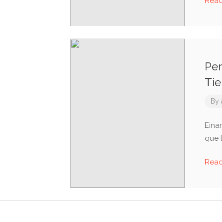
Rea
Per
Tie
By
Einar
que l
Rea