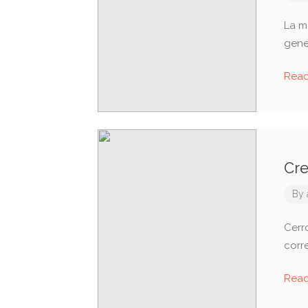
La m
gene
Rea
Cre
By
Cerr
corr
Rea