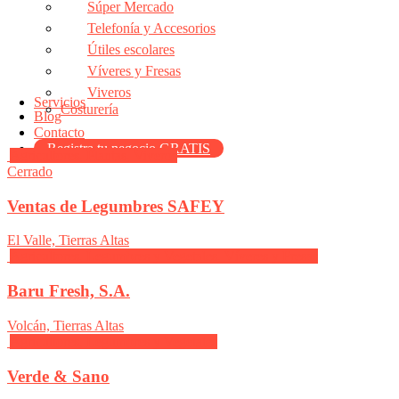
Súper Mercado
Telefonía y Accesorios
Útiles escolares
Víveres y Fresas
Viveros
Servicios
Costurería
Blog
Contacto
Registra tu negocio GRATIS
Agricultores, Plantas, Viveros
Cerrado
Ventas de Legumbres SAFEY
El Valle, Tierras Altas
Agricultores, Legumbres y Vegetales, Víveres y Fresas
Baru Fresh, S.A.
Volcán, Tierras Altas
Agricultores, Legumbres y Vegetales
Verde & Sano