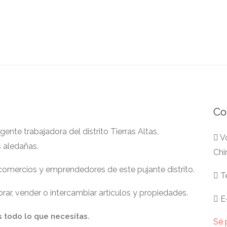
Co
nte trabajadora del distrito Tierras Altas,
Vo
s aledañas.
Chi
 comercios y emprendedores de este pujante distrito.
Te
ar, vender o intercambiar artículos y propiedades.
E-
s todo lo que necesitas.
Sé 