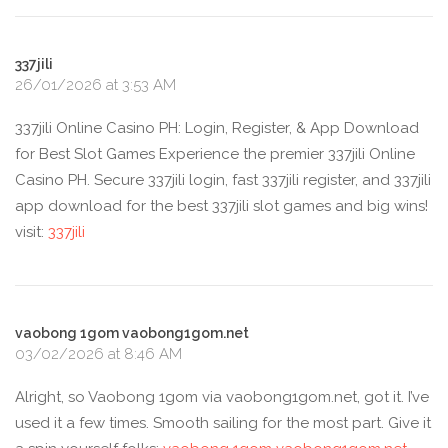
337jili
26/01/2026 at 3:53 AM
337jili Online Casino PH: Login, Register, & App Download
for Best Slot Games Experience the premier 337jili Online
Casino PH. Secure 337jili login, fast 337jili register, and 337jili
app download for the best 337jili slot games and big wins!
visit:
337jili
vaobong 1gom vaobong1gom.net
03/02/2026 at 8:46 AM
Alright, so Vaobong 1gom via vaobong1gom.net, got it. I’ve
used it a few times. Smooth sailing for the most part. Give it