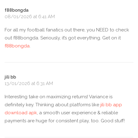
f88bongda
08/01/2026 at 6:41 AM
For all my football fanatics out there, you NEED to check
out f88bongda. Seriously, it’s got everything. Get on it
f88bongda
.
jili bb
13/01/2026 at 6:31 AM
Interesting take on maximizing returns! Variance is
definitely key. Thinking about platforms like
jili bb app
download apk
, a smooth user experience & reliable
payments are huge for consistent play, too. Good stuff!