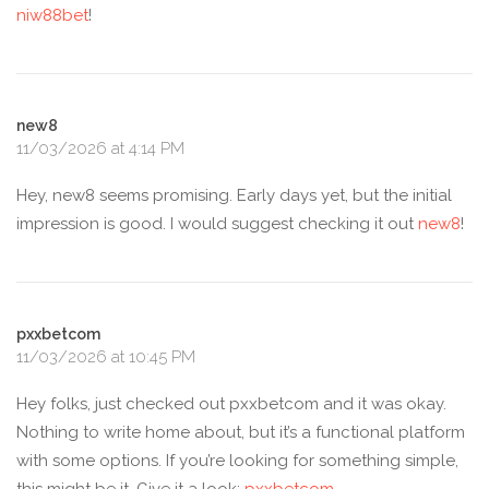
niw88bet
!
new8
11/03/2026 at 4:14 PM
Hey, new8 seems promising. Early days yet, but the initial
impression is good. I would suggest checking it out
new8
!
pxxbetcom
11/03/2026 at 10:45 PM
Hey folks, just checked out pxxbetcom and it was okay.
Nothing to write home about, but it’s a functional platform
with some options. If you’re looking for something simple,