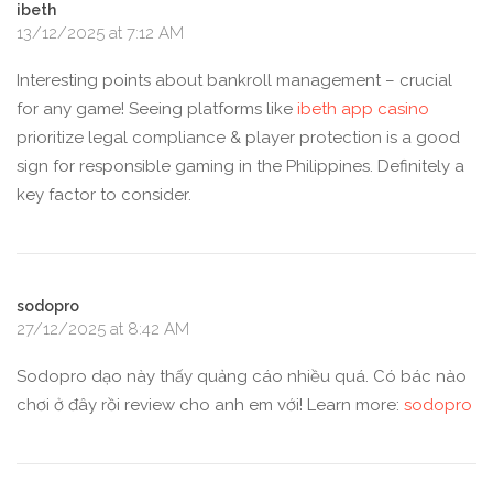
ibeth
13/12/2025 at 7:12 AM
Interesting points about bankroll management – crucial
for any game! Seeing platforms like
ibeth app casino
prioritize legal compliance & player protection is a good
sign for responsible gaming in the Philippines. Definitely a
key factor to consider.
sodopro
27/12/2025 at 8:42 AM
Sodopro dạo này thấy quảng cáo nhiều quá. Có bác nào
chơi ở đây rồi review cho anh em với! Learn more:
sodopro