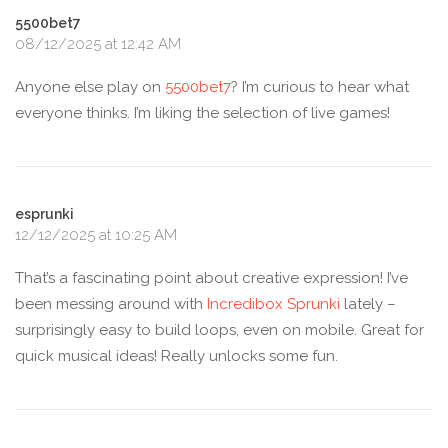
5500bet7
08/12/2025 at 12:42 AM
Anyone else play on
5500bet7
? I’m curious to hear what
everyone thinks. I’m liking the selection of live games!
esprunki
12/12/2025 at 10:25 AM
That’s a fascinating point about creative expression! I’ve
been messing around with
Incredibox Sprunki
lately –
surprisingly easy to build loops, even on mobile. Great for
quick musical ideas! Really unlocks some fun.