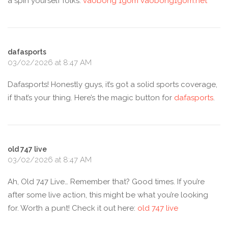
a spin yourself folks:
vaobong 1gom vaobong1gom.net
dafasports
03/02/2026 at 8:47 AM
Dafasports! Honestly guys, it’s got a solid sports coverage,
if that’s your thing. Here’s the magic button for
dafasports
.
old 747 live
03/02/2026 at 8:47 AM
Ah, Old 747 Live… Remember that? Good times. If you’re
after some live action, this might be what you’re looking
for. Worth a punt! Check it out here:
old 747 live