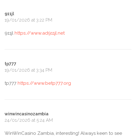
911jl
19/01/2026 at 3:22 PM
911jl
https://www.ad911jl.net
tp777
19/01/2026 at 3:34 PM
tp777
https://www.betp777.org
winwincasinozambia
24/01/2026 at 5:24 AM
WinWinCasino Zambia, interesting! Always keen to see