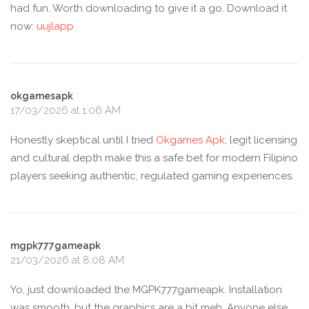
had fun. Worth downloading to give it a go. Download it
now:
uujlapp
okgamesapk
17/03/2026 at 1:06 AM
Honestly skeptical until I tried
Okgames Apk
; legit licensing
and cultural depth make this a safe bet for modern Filipino
players seeking authentic, regulated gaming experiences.
mgpk777gameapk
21/03/2026 at 8:08 AM
Yo, just downloaded the MGPK777gameapk. Installation
was smooth, but the graphics are a bit meh. Anyone else