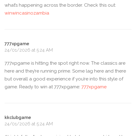
what’s happening across the border. Check this out:
winwincasinozambia
777xpgame
24/01/2026 at 5:24 AM
777xpgame is hitting the spot right now. The classics are
here and they’re running prime. Some lag here and there
but overall a good experience if you’re into this style of
game. Ready to win at 777xpgame:
777xpgame
kkclubgame
24/01/2026 at 5:24 AM