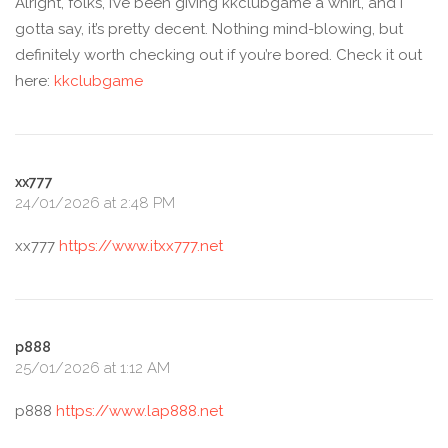
Alright, folks, I’ve been giving kkclubgame a whirl, and I
gotta say, it’s pretty decent. Nothing mind-blowing, but
definitely worth checking out if you’re bored. Check it out
here:
kkclubgame
xx777
24/01/2026 at 2:48 PM
xx777
https://www.itxx777.net
p888
25/01/2026 at 1:12 AM
p888
https://www.lap888.net