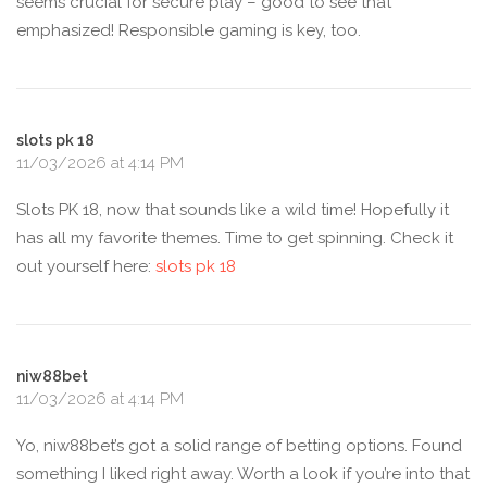
seems crucial for secure play – good to see that
emphasized! Responsible gaming is key, too.
slots pk 18
11/03/2026 at 4:14 PM
Slots PK 18, now that sounds like a wild time! Hopefully it
has all my favorite themes. Time to get spinning. Check it
out yourself here:
slots pk 18
niw88bet
11/03/2026 at 4:14 PM
Yo, niw88bet’s got a solid range of betting options. Found
something I liked right away. Worth a look if you’re into that