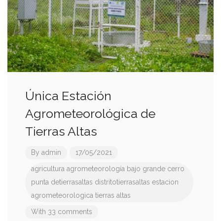
Única Estación
Agrometeorológica de
Tierras Altas
By
admin
17/05/2021
agricultura
agrometeorología
bajo grande
cerro
punta
detierrasaltas
distritotierrasaltas
estacion
agrometeorologica
tierras altas
With 33 comments