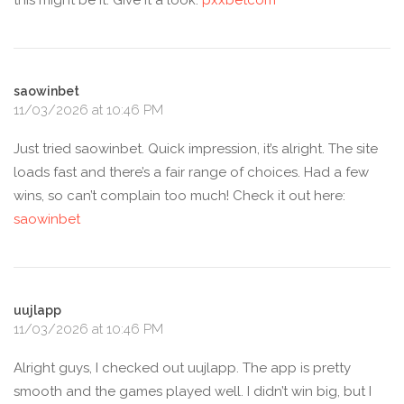
this might be it. Give it a look:
pxxbetcom
saowinbet
11/03/2026 at 10:46 PM
Just tried saowinbet. Quick impression, it’s alright. The site
loads fast and there’s a fair range of choices. Had a few
wins, so can’t complain too much! Check it out here:
saowinbet
uujlapp
11/03/2026 at 10:46 PM
Alright guys, I checked out uujlapp. The app is pretty
smooth and the games played well. I didn’t win big, but I