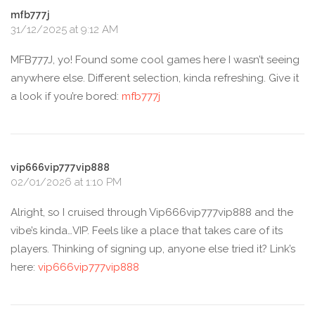
mfb777j
31/12/2025 at 9:12 AM
MFB777J, yo! Found some cool games here I wasn’t seeing
anywhere else. Different selection, kinda refreshing. Give it
a look if you’re bored:
mfb777j
vip666vip777vip888
02/01/2026 at 1:10 PM
Alright, so I cruised through Vip666vip777vip888 and the
vibe’s kinda…VIP. Feels like a place that takes care of its
players. Thinking of signing up, anyone else tried it? Link’s
here:
vip666vip777vip888