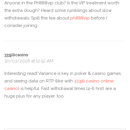
Anyone in the PH888vip club? Is the VIP treatment worth
the extra dough? Heard some rumblings about slow
withdrawals. Spill the tea about
ph888vip
before I
consider joining.
333jilicasino
30/03/2026 at 12:52 AM
Interesting read! Variance is key in poker & casino games,
and seeing data on RTP (like with
333jili casino online
casino
) is helpful. Fast withdrawal times (4-6 hrs!) are a
huge plus for any player, too.