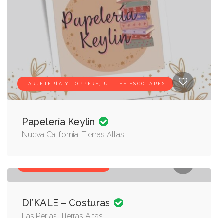
TARJETERÍA Y TOPPERS, ÚTILES ESCOLARES
Papelería Keylin
Nueva California, Tierras Altas
COSTURERÍA, SERVICIOS
DI’KALE – Costuras
Las Perlas, Tierras Altas